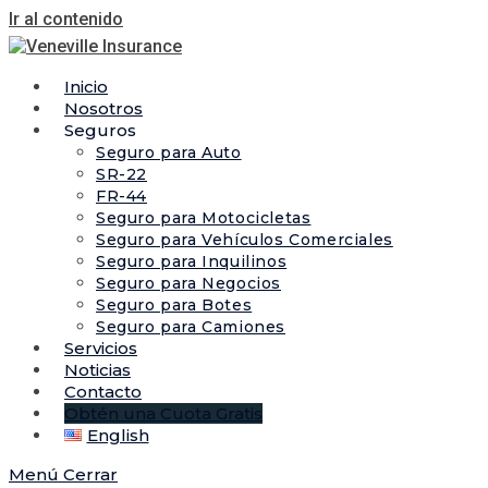
Ir al contenido
Inicio
Nosotros
Seguros
Seguro para Auto
SR-22
FR-44
Seguro para Motocicletas
Seguro para Vehículos Comerciales
Seguro para Inquilinos
Seguro para Negocios
Seguro para Botes
Seguro para Camiones
Servicios
Noticias
Contacto
Obtén una Cuota Gratis
English
Menú
Cerrar