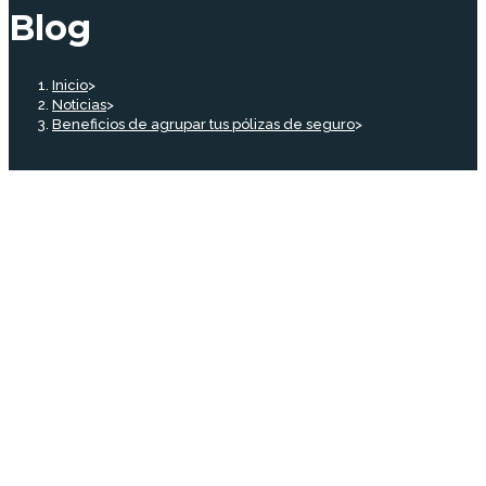
Blog
Inicio
>
Noticias
>
Beneficios de agrupar tus pólizas de seguro
>